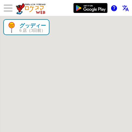
help
translate
グッディー
×
6 店（3日前）