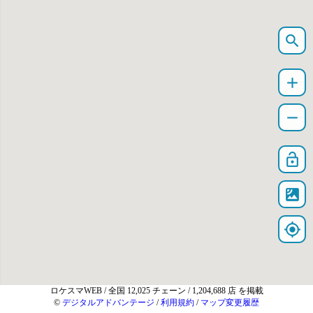
search
add
remove
lock_open
satellite
my_location
ロケスマWEB
/ 全国 12,025 チェーン / 1,204,688 店 を掲載
©
デジタルアドバンテージ
/
利用規約
/
マップ変更履歴