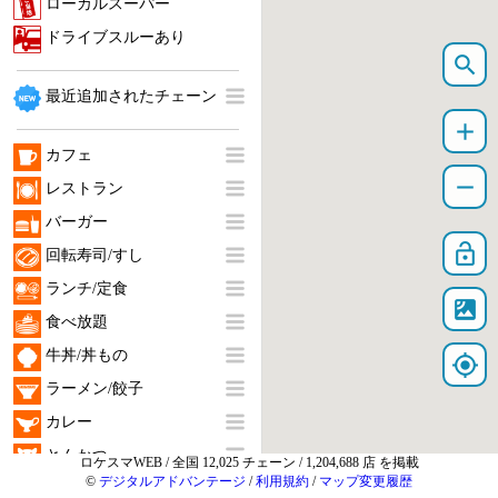
search
add
remove
lock_open
satellite
my_location
ロケスマWEB
/ 全国 12,025 チェーン / 1,204,688 店 を掲載
©
デジタルアドバンテージ
/
利用規約
/
マップ変更履歴