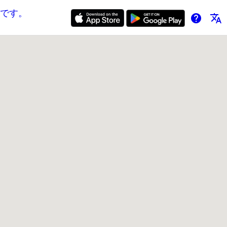
です。
help
translate