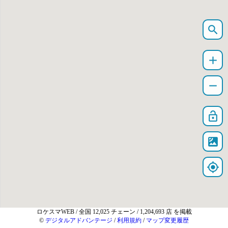
search
add
remove
lock_open
satellite
my_location
ロケスマWEB
/ 全国 12,025 チェーン / 1,204,693 店 を掲載
©
デジタルアドバンテージ
/
利用規約
/
マップ変更履歴