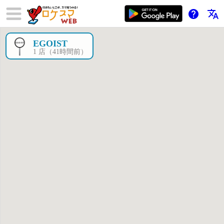
help
translate
EGOIST
×
1 店（41時間前）