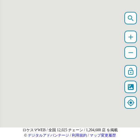
search
add
remove
lock_open
satellite
my_location
ロケスマWEB
/ 全国 12,025 チェーン / 1,204,688 店 を掲載
©
デジタルアドバンテージ
/
利用規約
/
マップ変更履歴