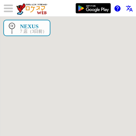
help
translate
NEXUS
×
7 店（3日前）