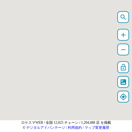
search
add
remove
lock_open
satellite
my_location
ロケスマWEB
/ 全国 12,025 チェーン / 1,204,688 店 を掲載
©
デジタルアドバンテージ
/
利用規約
/
マップ変更履歴