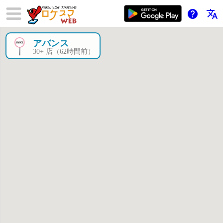
help
translate
アバンス
×
30+ 店（62時間前）