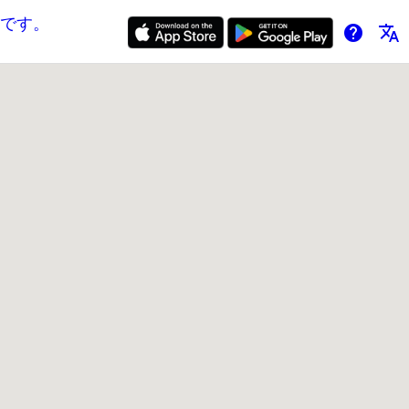
です。
help
translate