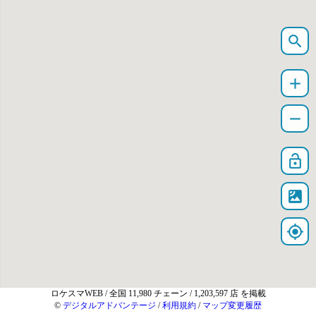
search
add
remove
lock_open
satellite
my_location
ロケスマWEB
/ 全国 11,980 チェーン / 1,203,597 店 を掲載
©
デジタルアドバンテージ
/
利用規約
/
マップ変更履歴