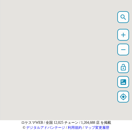
search
add
remove
lock_open
satellite
my_location
ロケスマWEB
/ 全国 12,025 チェーン / 1,204,688 店 を掲載
©
デジタルアドバンテージ
/
利用規約
/
マップ変更履歴