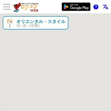
help
translate
オリエンタル・スタイル
×
10+ 店（3日前）