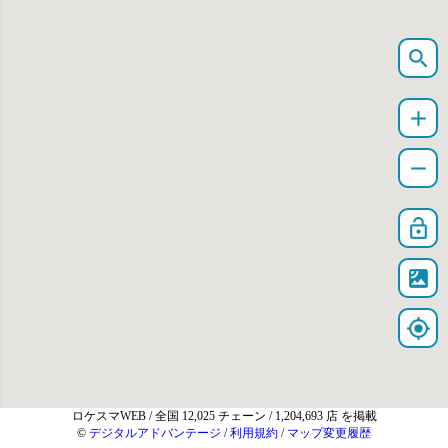
search
add
remove
lock_open
satellite
my_location
ロケスマWEB
/ 全国 12,025 チェーン / 1,204,693 店 を掲載
©
デジタルアドバンテージ
/
利用規約
/
マップ変更履歴