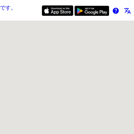
です。
help
translate