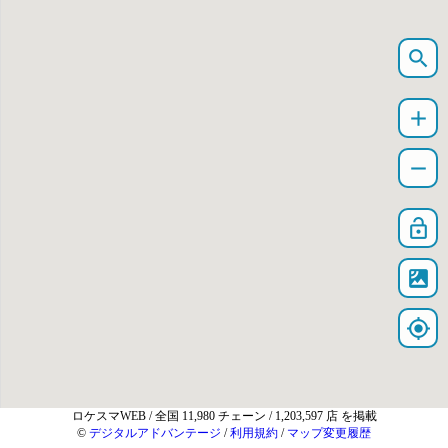
search
add
remove
lock_open
satellite
my_location
ロケスマWEB
/ 全国 11,980 チェーン / 1,203,597 店 を掲載
©
デジタルアドバンテージ
/
利用規約
/
マップ変更履歴