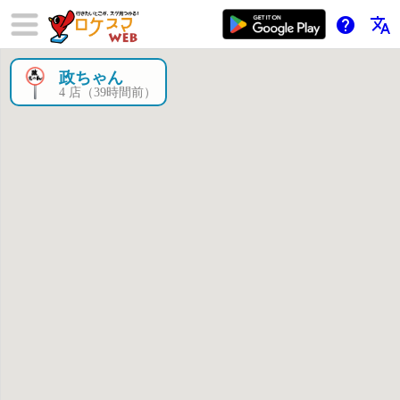
help
translate
政ちゃん
×
4 店（39時間前）