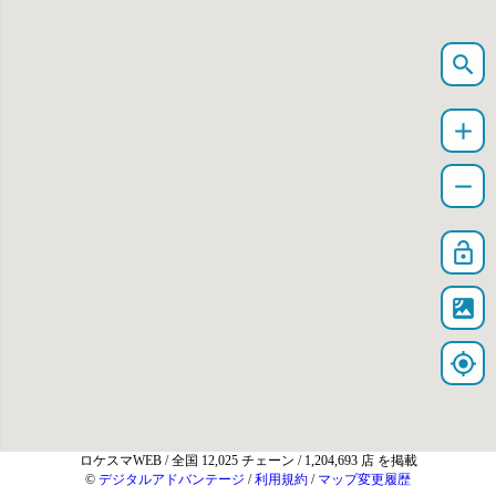
search
add
remove
lock_open
satellite
my_location
ロケスマWEB
/ 全国 12,025 チェーン / 1,204,693 店 を掲載
©
デジタルアドバンテージ
/
利用規約
/
マップ変更履歴