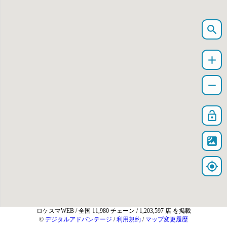
search
add
remove
lock_open
satellite
my_location
ロケスマWEB
/ 全国 11,980 チェーン / 1,203,597 店 を掲載
©
デジタルアドバンテージ
/
利用規約
/
マップ変更履歴