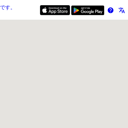
です。
help
translate