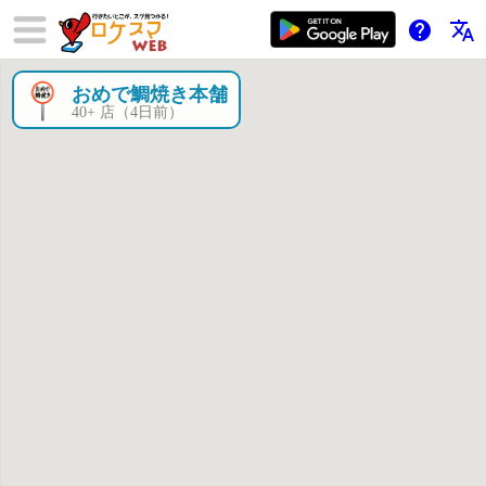
help
translate
おめで鯛焼き本舗
×
40+ 店（4日前）