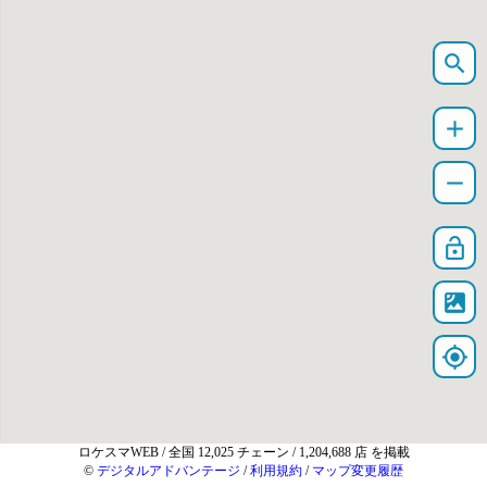
search
add
remove
lock_open
satellite
my_location
ロケスマWEB
/ 全国 12,025 チェーン / 1,204,688 店 を掲載
©
デジタルアドバンテージ
/
利用規約
/
マップ変更履歴