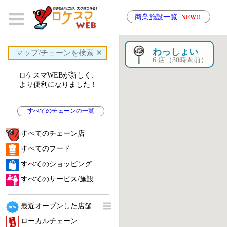
商業施設一覧
NEW!!
×
わっしょい
6 店（30時間前）