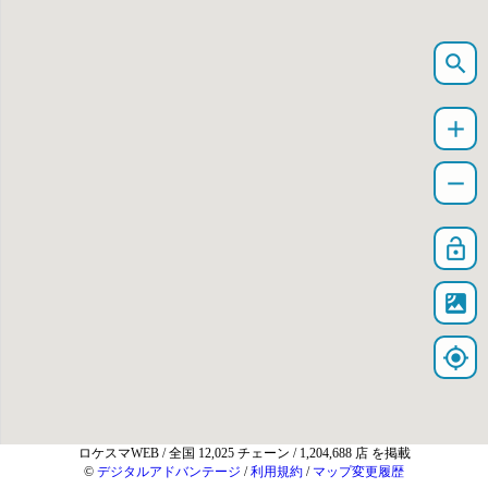
search
add
remove
lock_open
satellite
my_location
ロケスマWEB
/ 全国 12,025 チェーン / 1,204,688 店 を掲載
©
デジタルアドバンテージ
/
利用規約
/
マップ変更履歴