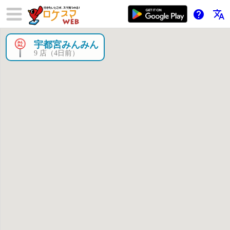
help
translate
宇都宮みんみん
×
9 店（4日前）