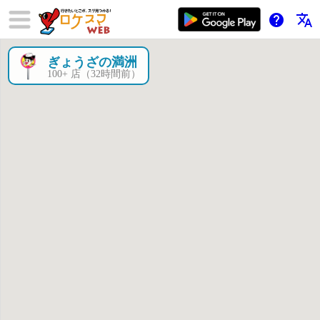
help
translate
ぎょうざの満洲
×
100+ 店（32時間前）