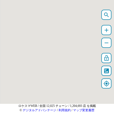
search
add
remove
lock_open
satellite
my_location
ロケスマWEB
/ 全国 12,025 チェーン / 1,204,693 店 を掲載
©
デジタルアドバンテージ
/
利用規約
/
マップ変更履歴