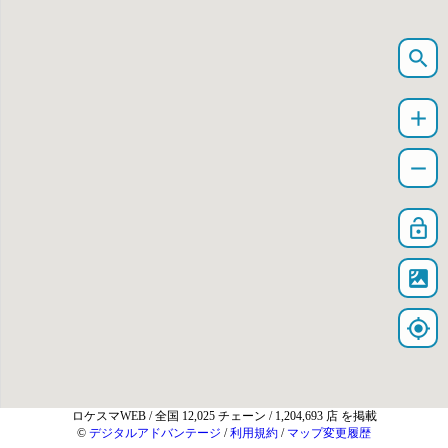
search
add
remove
lock_open
satellite
my_location
ロケスマWEB
/ 全国 12,025 チェーン / 1,204,693 店 を掲載
©
デジタルアドバンテージ
/
利用規約
/
マップ変更履歴