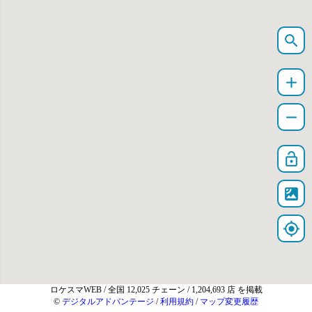
search
add
remove
lock_open
satellite
my_location
ロケスマWEB
/ 全国 12,025 チェーン / 1,204,693 店 を掲載
©
デジタルアドバンテージ
/
利用規約
/
マップ変更履歴