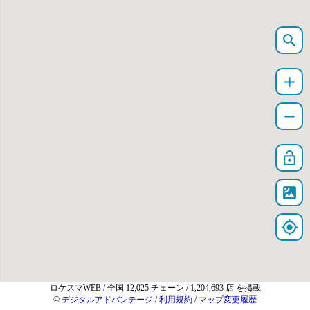
search
add
remove
lock_open
satellite
my_location
ロケスマWEB
/ 全国 12,025 チェーン / 1,204,693 店 を掲載
©
デジタルアドバンテージ
/
利用規約
/
マップ変更履歴