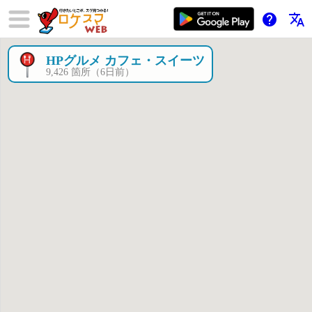
help
translate
HPグルメ カフェ・スイーツ
×
9,426 箇所（6日前）