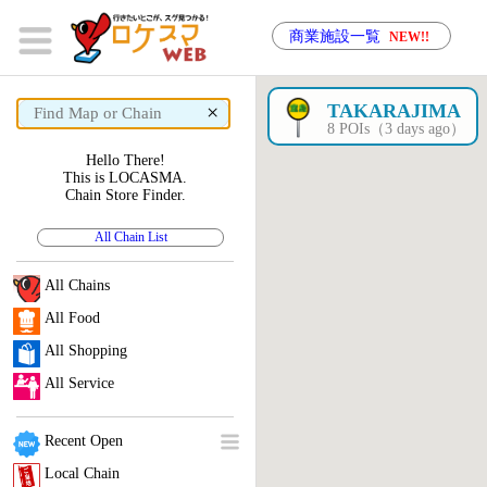
商業施設一覧
NEW!!
×
TAKARAJIMA
8 POIs（3 days ago）