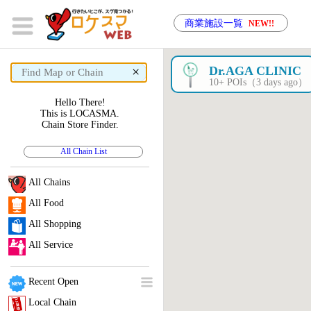
商業施設一覧
NEW!!
×
Dr.AGA CLINIC
10+ POIs（3 days ago）