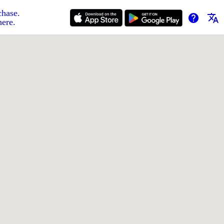
chase.
help
translate
here.