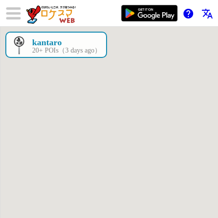
help
translate
kantaro
×
20+ POIs（3 days ago）