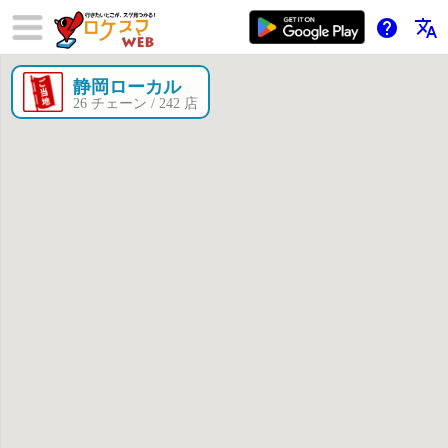
help
translate
静岡ローカル
×
26 チェーン / 242 店