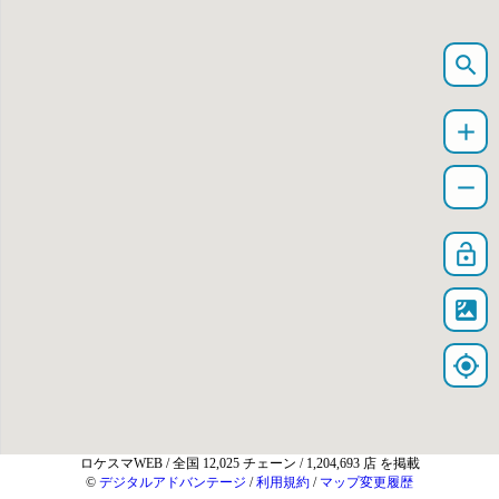
search
add
remove
lock_open
satellite
my_location
ロケスマWEB
/ 全国 12,025 チェーン / 1,204,693 店 を掲載
©
デジタルアドバンテージ
/
利用規約
/
マップ変更履歴