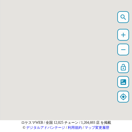
search
add
remove
lock_open
satellite
my_location
ロケスマWEB
/ 全国 12,025 チェーン / 1,204,693 店 を掲載
©
デジタルアドバンテージ
/
利用規約
/
マップ変更履歴