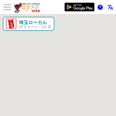
help
translate
埼玉ローカル
×
20 チェーン / 123 店