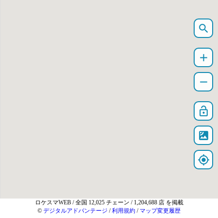
search
add
remove
lock_open
satellite
my_location
ロケスマWEB
/ 全国 12,025 チェーン / 1,204,688 店 を掲載
©
デジタルアドバンテージ
/
利用規約
/
マップ変更履歴