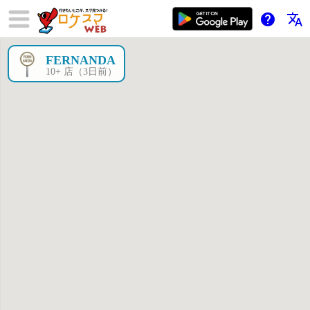
help
translate
FERNANDA
×
10+ 店（3日前）