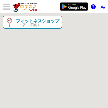
help
translate
フィットネスショップ
×
10+ 店（5日前）