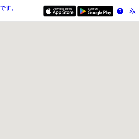
です。
help
translate