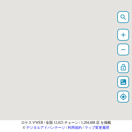
search
add
remove
lock_open
satellite
my_location
ロケスマWEB
/ 全国 12,025 チェーン / 1,204,688 店 を掲載
©
デジタルアドバンテージ
/
利用規約
/
マップ変更履歴