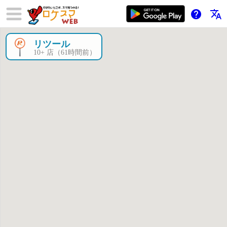
help
translate
リツール
×
10+ 店（61時間前）