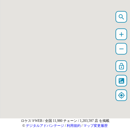
search
add
remove
lock_open
satellite
my_location
ロケスマWEB
/ 全国 11,980 チェーン / 1,203,597 店 を掲載
©
デジタルアドバンテージ
/
利用規約
/
マップ変更履歴