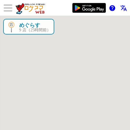
help
translate
めぐらす
×
9 店（25時間前）