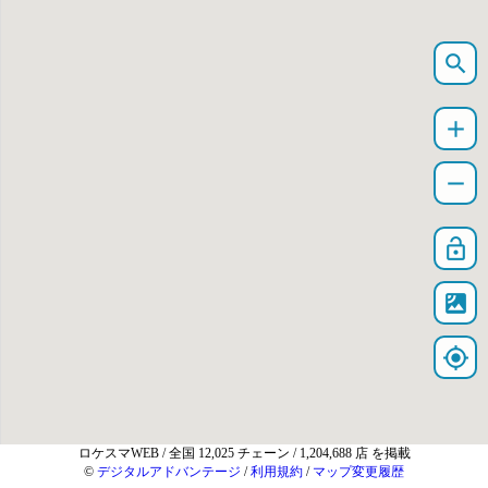
search
add
remove
lock_open
satellite
my_location
ロケスマWEB
/ 全国 12,025 チェーン / 1,204,688 店 を掲載
©
デジタルアドバンテージ
/
利用規約
/
マップ変更履歴