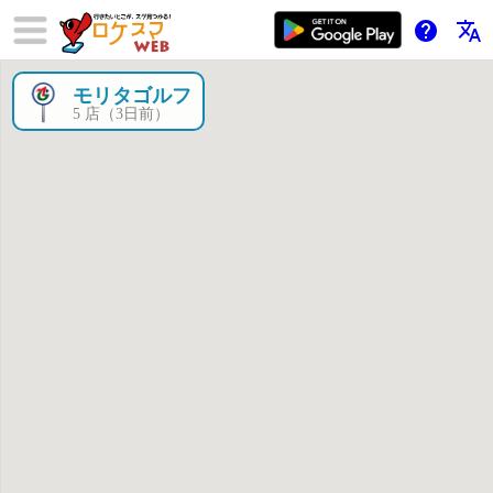
help
translate
モリタゴルフ
×
5 店（3日前）