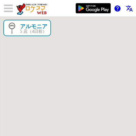
help
translate
アルモニア
×
5 店（4日前）