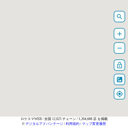
search
add
remove
lock_open
satellite
my_location
ロケスマWEB
/ 全国 12,025 チェーン / 1,204,688 店 を掲載
©
デジタルアドバンテージ
/
利用規約
/
マップ変更履歴