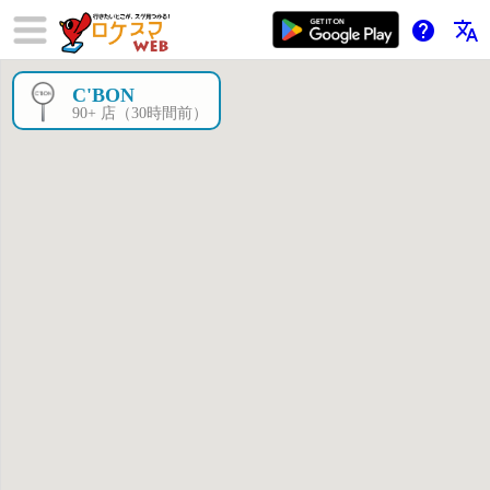
help
translate
C'BON
×
90+ 店（30時間前）