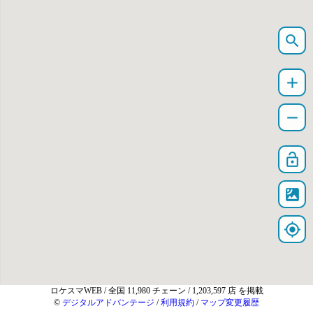
search
add
remove
lock_open
satellite
my_location
ロケスマWEB
/ 全国 11,980 チェーン / 1,203,597 店 を掲載
©
デジタルアドバンテージ
/
利用規約
/
マップ変更履歴