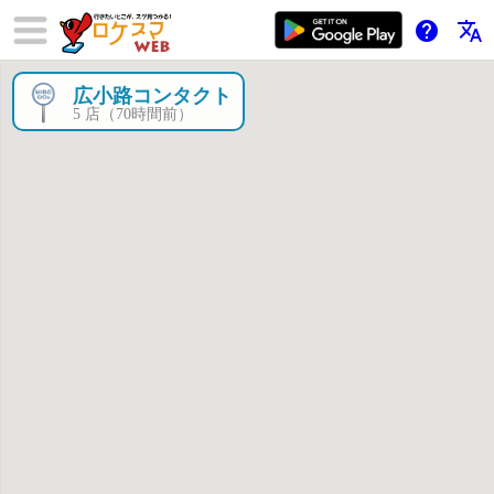
help
translate
広小路コンタクト
×
5 店（70時間前）