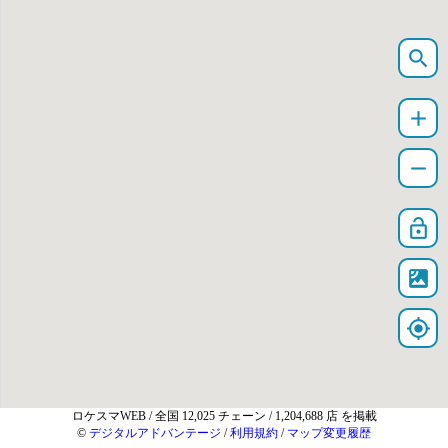
search
add
remove
lock_open
satellite
my_location
ロケスマWEB
/ 全国 12,025 チェーン / 1,204,688 店 を掲載
©
デジタルアドバンテージ
/
利用規約
/
マップ変更履歴