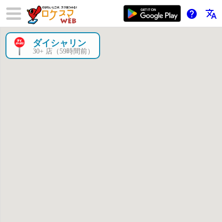
help
translate
ダイシャリン
×
30+ 店（59時間前）