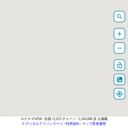
search
add
remove
lock_open
satellite
my_location
ロケスマWEB
/ 全国 12,025 チェーン / 1,204,688 店 を掲載
©
デジタルアドバンテージ
/
利用規約
/
マップ変更履歴