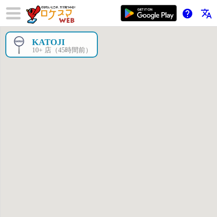
help
translate
KATOJI
×
10+ 店（45時間前）