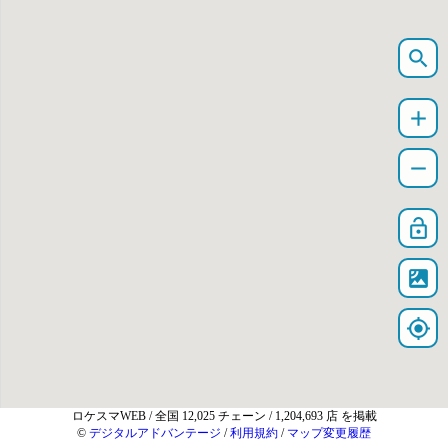
search
add
remove
lock_open
satellite
my_location
ロケスマWEB
/ 全国 12,025 チェーン / 1,204,693 店 を掲載
©
デジタルアドバンテージ
/
利用規約
/
マップ変更履歴