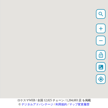
search
add
remove
lock_open
satellite
my_location
ロケスマWEB
/ 全国 12,025 チェーン / 1,204,693 店 を掲載
©
デジタルアドバンテージ
/
利用規約
/
マップ変更履歴