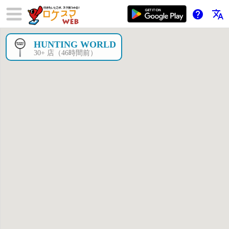
help
translate
HUNTING WORLD
×
30+ 店（46時間前）