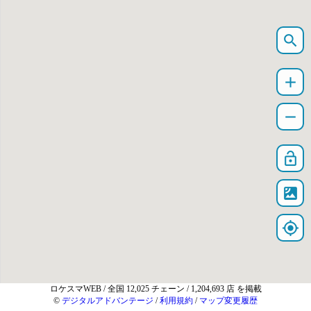
search
add
remove
lock_open
satellite
my_location
ロケスマWEB
/ 全国 12,025 チェーン / 1,204,693 店 を掲載
©
デジタルアドバンテージ
/
利用規約
/
マップ変更履歴