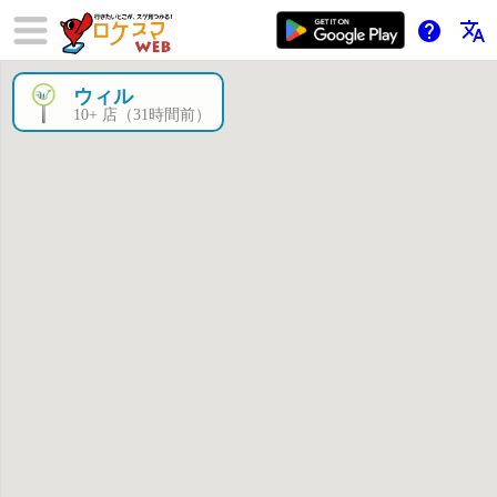
help
translate
ウィル
×
10+ 店（31時間前）