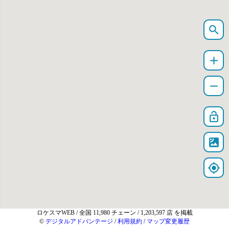
search
add
remove
lock_open
satellite
my_location
ロケスマWEB
/ 全国 11,980 チェーン / 1,203,597 店 を掲載
©
デジタルアドバンテージ
/
利用規約
/
マップ変更履歴