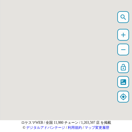
search
add
remove
lock_open
satellite
my_location
ロケスマWEB
/ 全国 11,980 チェーン / 1,203,597 店 を掲載
©
デジタルアドバンテージ
/
利用規約
/
マップ変更履歴