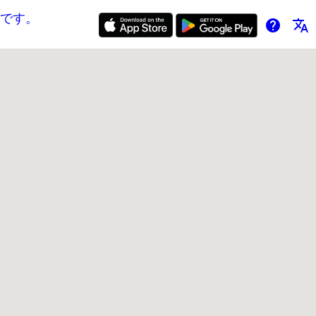
です。
help
translate