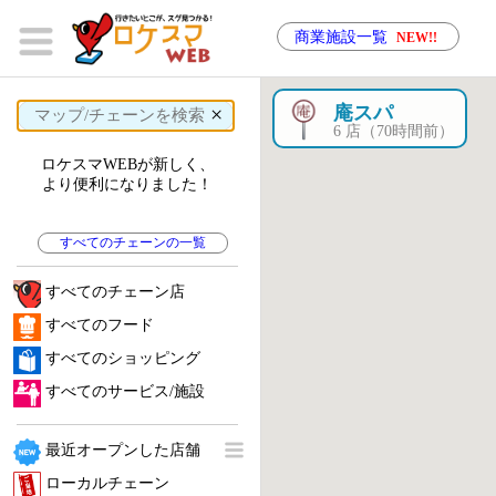
商業施設一覧
NEW!!
×
庵スパ
6 店（70時間前）