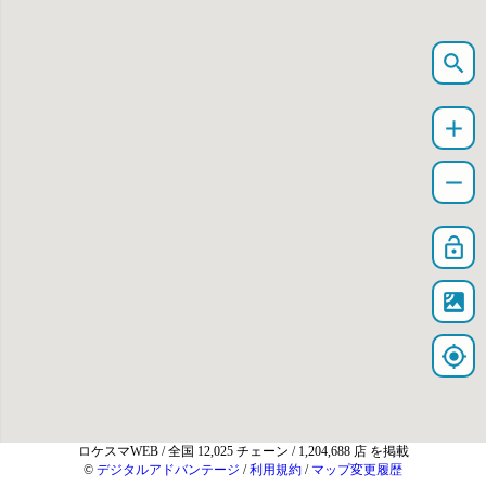
search
add
remove
lock_open
satellite
my_location
ロケスマWEB
/ 全国 12,025 チェーン / 1,204,688 店 を掲載
©
デジタルアドバンテージ
/
利用規約
/
マップ変更履歴