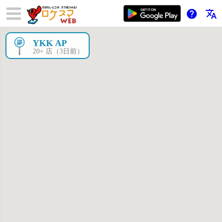
help
translate
YKK AP
×
20+ 店（3日前）