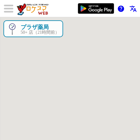
help
translate
プラザ薬局
×
50+ 店（21時間前）