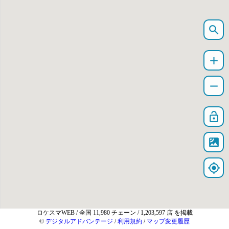
search
add
remove
lock_open
satellite
my_location
ロケスマWEB
/ 全国 11,980 チェーン / 1,203,597 店 を掲載
©
デジタルアドバンテージ
/
利用規約
/
マップ変更履歴