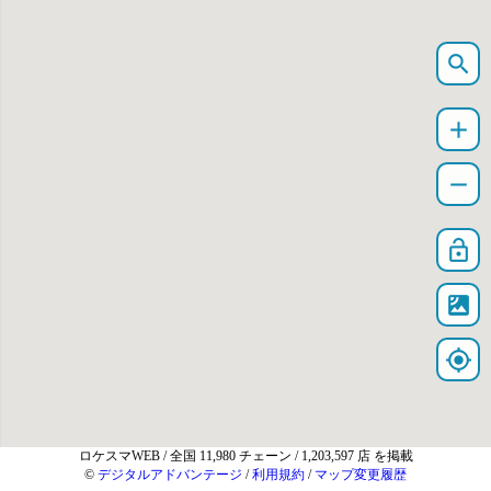
search
add
remove
lock_open
satellite
my_location
ロケスマWEB
/ 全国 11,980 チェーン / 1,203,597 店 を掲載
©
デジタルアドバンテージ
/
利用規約
/
マップ変更履歴