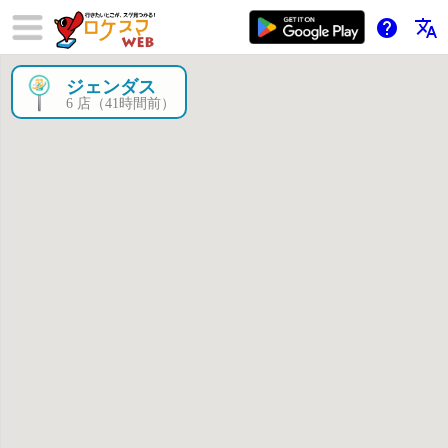
help
translate
ジェンダス
×
6 店（41時間前）