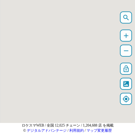
search
add
remove
lock_open
satellite
my_location
ロケスマWEB
/ 全国 12,025 チェーン / 1,204,688 店 を掲載
©
デジタルアドバンテージ
/
利用規約
/
マップ変更履歴