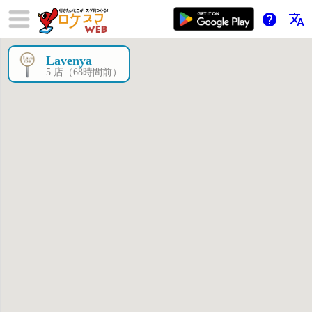
help
translate
Lavenya
×
5 店（68時間前）