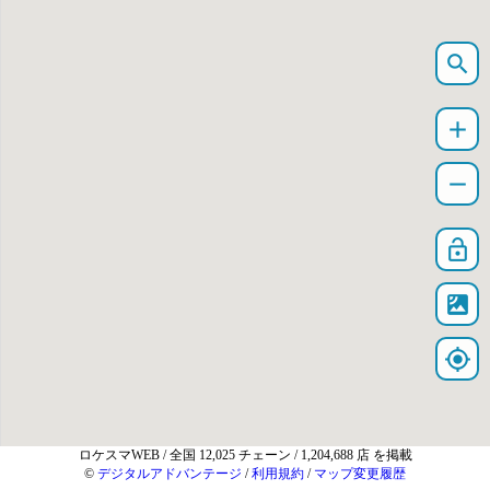
search
add
remove
lock_open
satellite
my_location
ロケスマWEB
/ 全国 12,025 チェーン / 1,204,688 店 を掲載
©
デジタルアドバンテージ
/
利用規約
/
マップ変更履歴