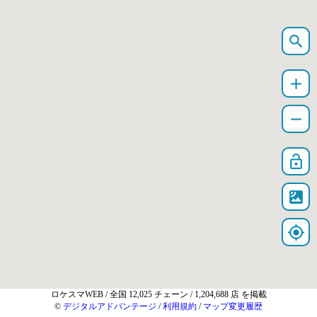
search
add
remove
lock_open
satellite
my_location
ロケスマWEB
/ 全国 12,025 チェーン / 1,204,688 店 を掲載
©
デジタルアドバンテージ
/
利用規約
/
マップ変更履歴