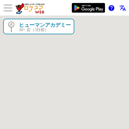
help
translate
ヒューマンアカデミー
×
30+ 店（3日前）